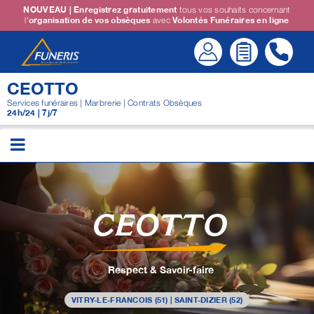
Passer
NOUVEAU | Enregistrez gratuitement
tous vos souhaits concernant
l'
organisation de vos obsèques
avec
Volontés Funéraires en ligne
au
contenu
CEOTTO
Services funéraires | Marbrerie | Contrats Obsèques
24h/24 | 7j/7
Respect & Savoir-faire
VITRY-LE-FRANCOIS (51) | SAINT-DIZIER (52)