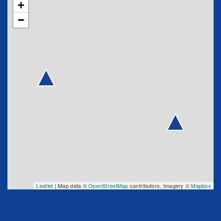
+
−
Leaflet
| Map data ©
OpenStreetMap
contributors, Imagery ©
Mapbox