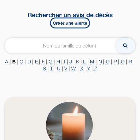
Rechercher un avis de décès
Créer une alerte
B
A
|
|
C
|
D
|
E
|
F
|
G
|
H
|
I
|
J
|
K
|
L
|
M
|
N
|
O
|
P
|
Q
|
R
|
S
|
T
|
U
|
V
|
W
|
X
|
Y
|
Z