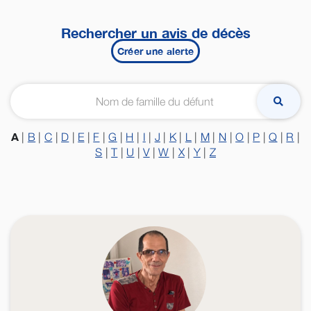
Rechercher un avis de décès
Créer une alerte
A
|
B
|
C
|
D
|
E
|
F
|
G
|
H
|
I
|
J
|
K
|
L
|
M
|
N
|
O
|
P
|
Q
|
R
|
S
|
T
|
U
|
V
|
W
|
X
|
Y
|
Z