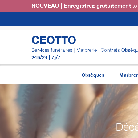
Passer
NOUVEAU | Enregistrez gratuitement
to
au
contenu
CEOTTO
Services funéraires | Marbrerie | Contrats Obsèq
24h/24 | 7j/7
Obsèques
Marbrer
Décé