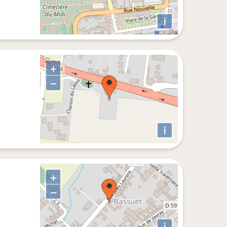
i
+
−
i
+
−
i