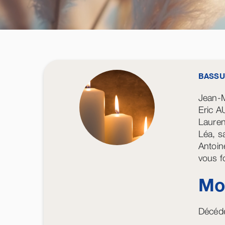
BASSU
Jean-M
Eric 
Lauren
Léa, s
Antoin
vous f
Mon
Décédé