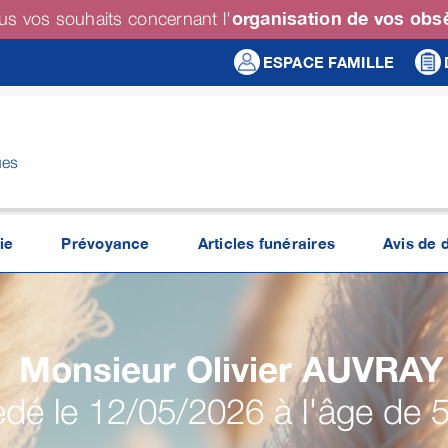
organisation de vos ob
us vos souhaits concernant l'
ESPACE FAMILLE
ues
ie
Prévoyance
Articles funéraires
Avis de 
Monsieur Olivier
AUVRAY
dé le 12/05/2026 à l'âge de 