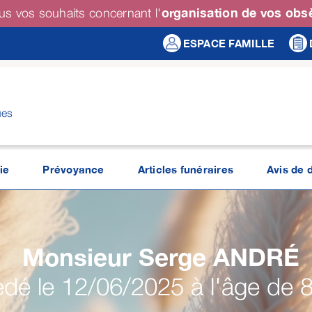
organisation de vos ob
us vos souhaits concernant l'
ESPACE FAMILLE
ues
ie
Prévoyance
Articles funéraires
Avis de 
Monsieur Serge
ANDRÉ
dé le 12/06/2025 à l'âge de 