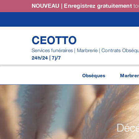
Passer
NOUVEAU | Enregistrez gratuitement
to
au
contenu
CEOTTO
Services funéraires | Marbrerie | Contrats Obsèq
24h/24 | 7j/7
Obsèques
Marbrer
Décé