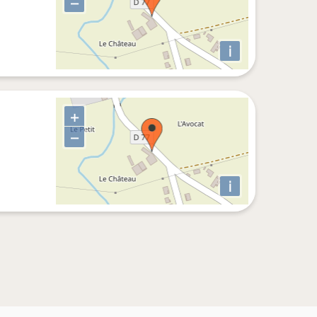
−
i
+
−
i