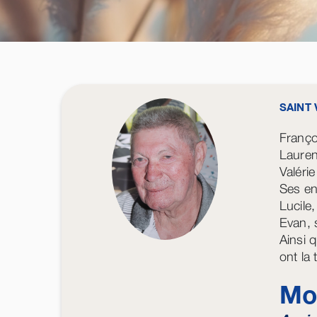
SAINT 
Franço
Lauren
Valér
Ses en
Lucile,
Evan, s
Ainsi q
ont la
Mo