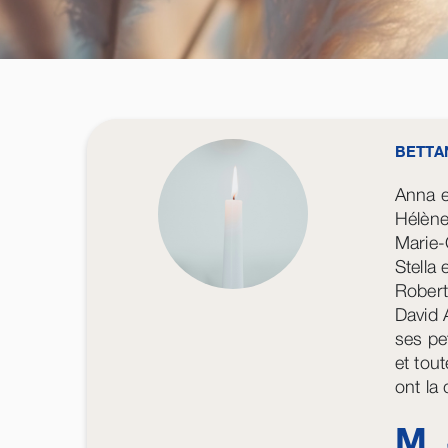
BETTA
Anna 
Hélèn
Marie-
Stella
Robert
David 
ses pet
et tout
ont la
M.