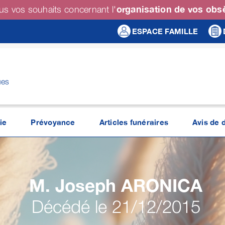
organisation de vos ob
us vos souhaits concernant l'
ESPACE FAMILLE
ues
ie
Prévoyance
Articles funéraires
Avis de 
M. Joseph
ARONICA
Décédé le 21/12/2015