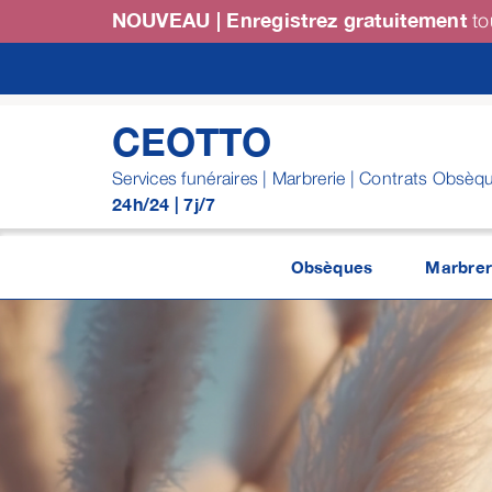
Passer
NOUVEAU | Enregistrez gratuitement
to
au
contenu
CEOTTO
Services funéraires | Marbrerie | Contrats Obsèq
24h/24 | 7j/7
Obsèques
Marbrer