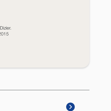
izier.
 2015