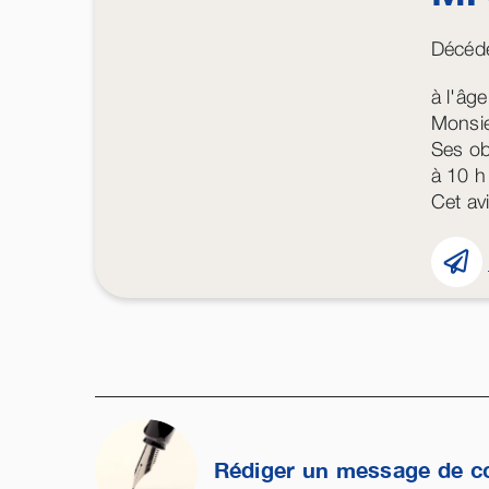
Décédé
à l'âg
Monsie
Ses ob
à 10 h
Cet avi
Rédiger un message de c