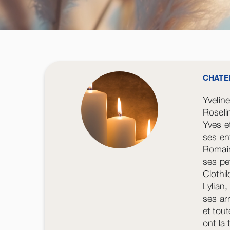
CHATE
Yvelin
Rosel
Yves e
ses en
Romain
ses pe
Clothi
Lylian
ses ar
et tout
ont la