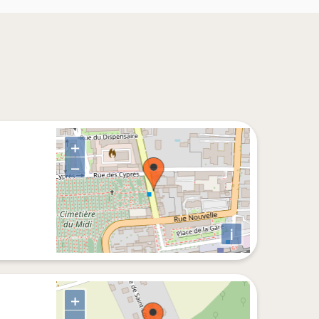
+
−
i
+