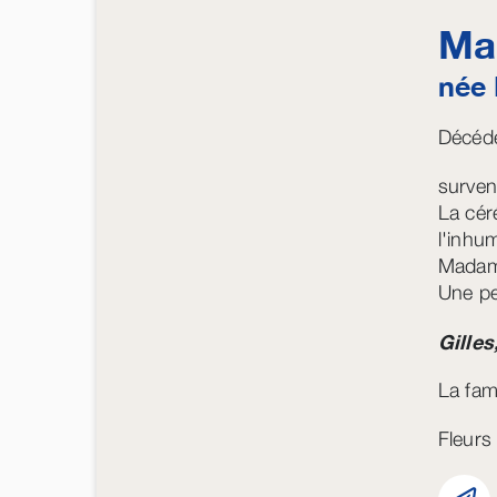
Ma
née
Décédé
surven
La cér
l'inhu
Madame
Une p
Gilles
La fam
Fleurs