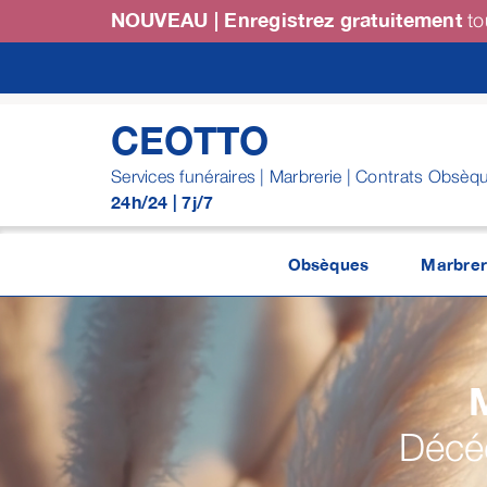
Passer
NOUVEAU | Enregistrez gratuitement
to
au
contenu
CEOTTO
Services funéraires | Marbrerie | Contrats Obsèq
24h/24 | 7j/7
Obsèques
Marbrer
Décéd