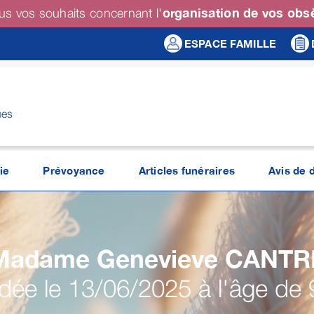
organisation de vos ob
us vos souhaits concernant l'
ESPACE FAMILLE
ues
ie
Prévoyance
Articles funéraires
Avis de 
Madame Genevieve
CANTR
ée le 13/06/2025 à l'âge de 