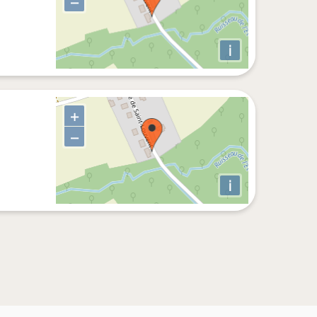
−
i
+
−
i