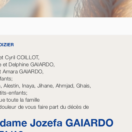
DIZIER
et Cyril COILLOT,
e et Delphine GAIARDO,
et Amara GAIARDO,
fants;
 Alestin, Inaya, Jihane, Ahmjad, Ghais,
tits-enfants;
ue toute la famille
 douleur de vous faire part du décès de
dame Jozefa
GAIARDO