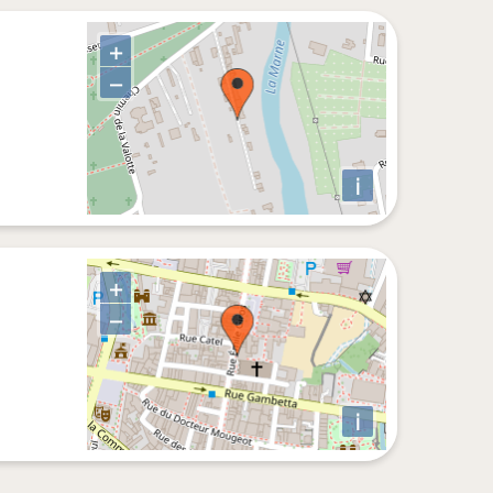
+
−
i
+
−
i