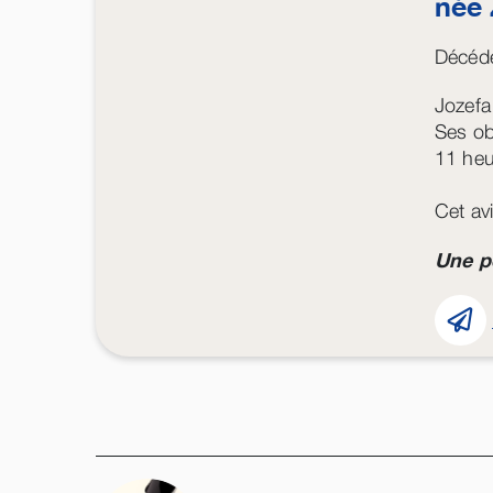
née
Décédé
Jozefa
Ses ob
11 heu
Cet avi
Une p