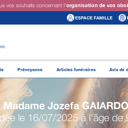
organisation de vos ob
us vos souhaits concernant l'
ESPACE FAMILLE
ues
ie
Prévoyance
Articles funéraires
Avis de 
Madame Jozefa
GAIARD
ée le 16/07/2025 à l'âge de 