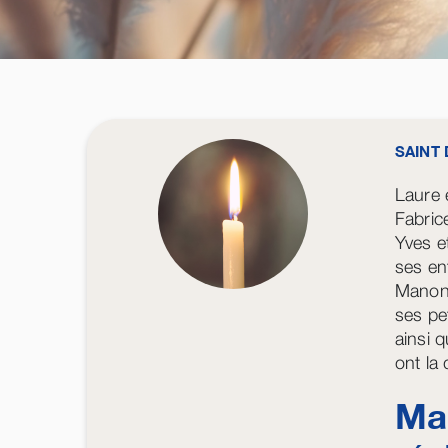
SAINT 
Laure 
Fabric
Yves 
ses en
Manon,
ses pe
ainsi q
ont la
Ma