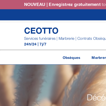
Passer
NOUVEAU | Enregistrez gratuitement
to
au
contenu
CEOTTO
Services funéraires | Marbrerie | Contrats Obsèq
24h/24 | 7j/7
Obsèques
Marbrer
Décéd