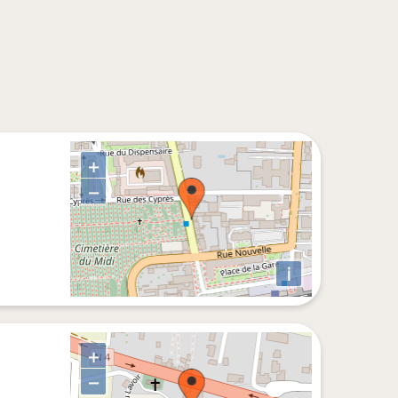
+
−
i
+
−