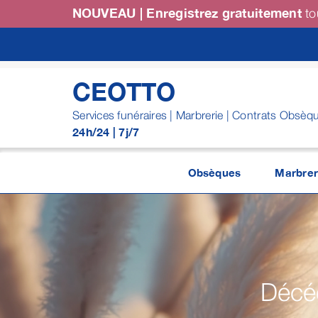
Passer
NOUVEAU | Enregistrez gratuitement
to
au
contenu
CEOTTO
Services funéraires | Marbrerie | Contrats Obsèq
24h/24 | 7j/7
Obsèques
Marbrer
Décéd