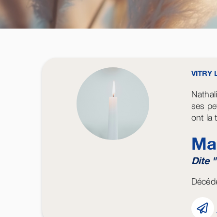
VITRY
Nathali
ses pet
ont la
Ma
Dite "
Décédé