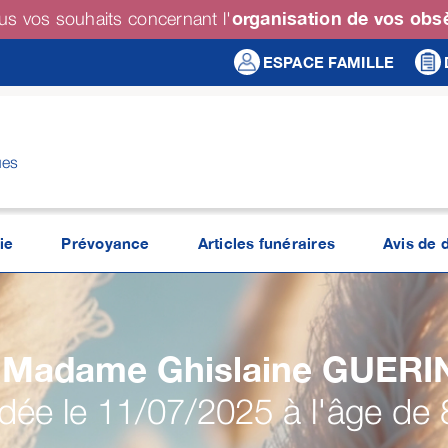
organisation de vos ob
us vos souhaits concernant l'
ESPACE FAMILLE
ues
ie
Prévoyance
Articles funéraires
Avis de 
Madame Ghislaine
GUERI
ée le 11/07/2025 à l'âge de 