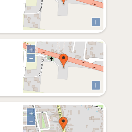
i
+
−
i
+
−