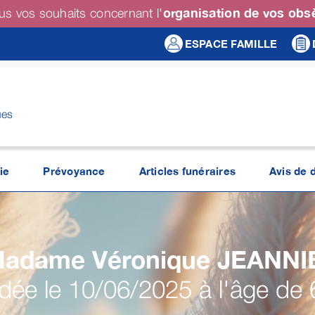
organisation de vos ob
us vos souhaits concernant l'
ESPACE FAMILLE
ues
ie
Prévoyance
Articles funéraires
Avis de 
adame Véronique
JEANNI
ée le 10/06/2025 à l'âge de 