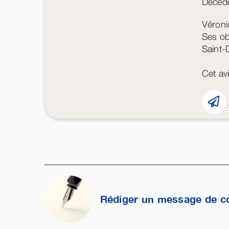
Décédé
Véroni
Ses ob
Saint-D
Cet avi
Rédiger un message de c