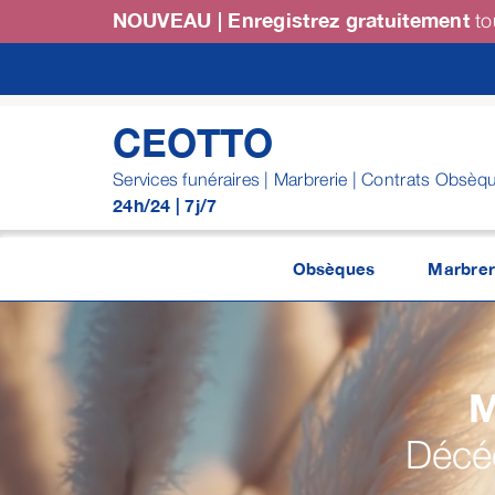
Passer
NOUVEAU | Enregistrez gratuitement
to
au
contenu
CEOTTO
Services funéraires | Marbrerie | Contrats Obsèq
24h/24 | 7j/7
Obsèques
Marbrer
M
Décéd