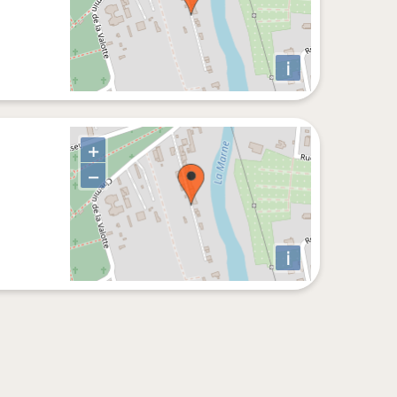
i
+
−
i