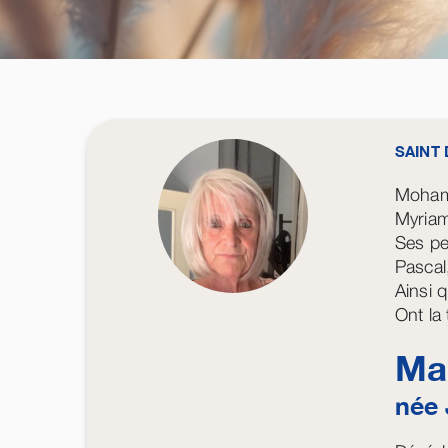
SAINT 
Moham
Myriam
Ses pe
Pascal
Ainsi q
Ont la
Ma
née