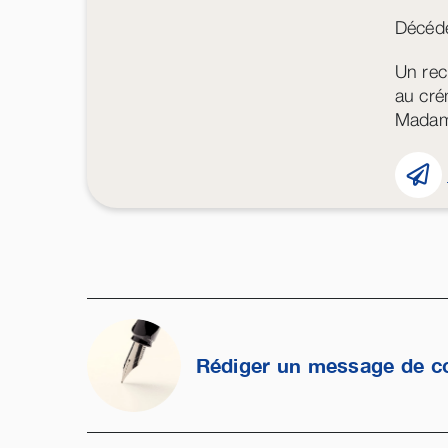
Décédé
Un rec
au cré
Madame
Rédiger un message de c