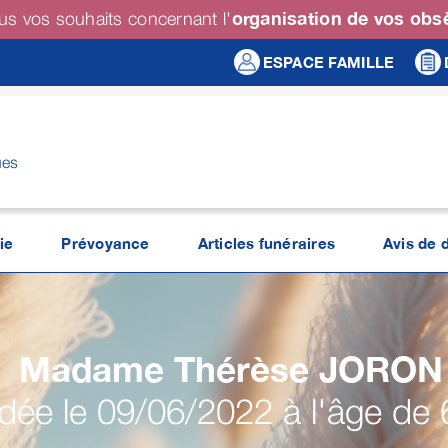
organisation de vos ob
us vos souhaits concernant l'
ESPACE FAMILLE
ues
ie
Prévoyance
Articles funéraires
Avis de 
Madame Thérèse
JORON
ée le 09/06/2022 à l'âge de 