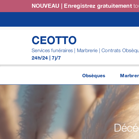
Passer
NOUVEAU | Enregistrez gratuitement
to
au
contenu
CEOTTO
Services funéraires | Marbrerie | Contrats Obsèq
24h/24 | 7j/7
Obsèques
Marbrer
Décéd