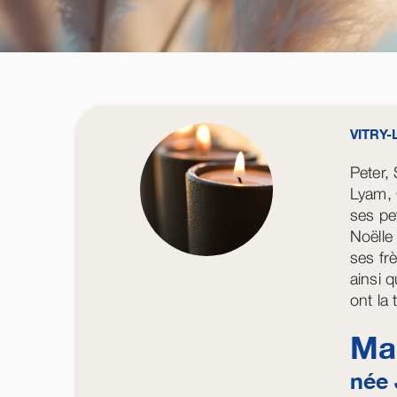
VITRY
Peter,
Lyam, 
ses pe
Noëll
ses fr
ainsi q
ont la
Ma
née