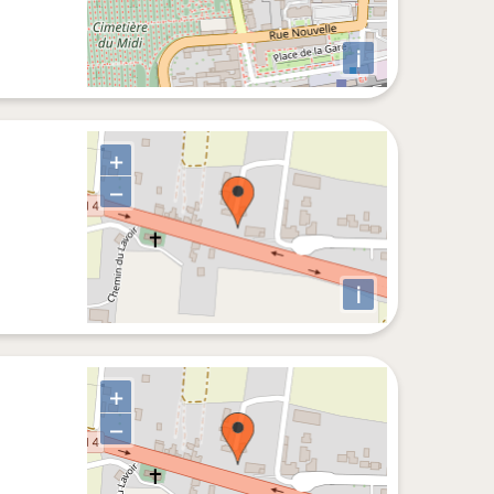
i
+
−
i
+
−