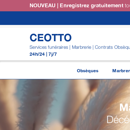
Passer
NOUVEAU | Enregistrez gratuitement
to
au
contenu
CEOTTO
Services funéraires | Marbrerie | Contrats Obsèq
24h/24 | 7j/7
Obsèques
Marbrer
M
Décéd