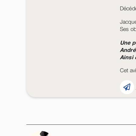
Décédé
Jacque
Ses ob
Une p
André
Ainsi 
Cet avi