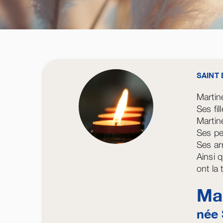
SAINT 
Martin
Ses fil
Martin
Ses pe
Ses arr
Ainsi q
ont la
Ma
née