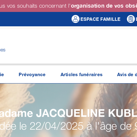
organisation de vos ob
us vos souhaits concernant l'
ESPACE FAMILLE
ues
ie
Prévoyance
Articles funéraires
Avis de 
adame JACQUELINE
KUB
ée le 22/04/2025 à l'âge de 