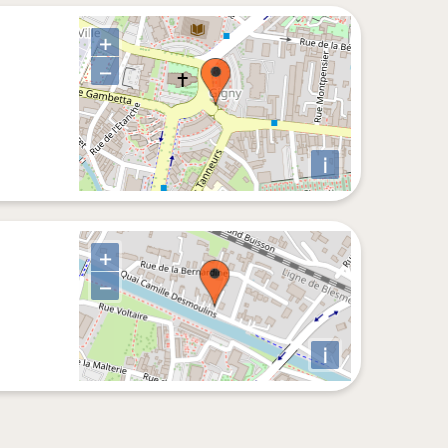
+
−
i
+
−
i