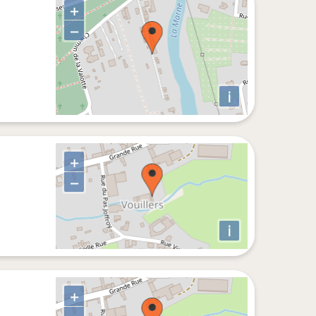
+
−
i
+
−
i
+