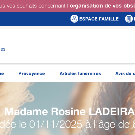
organisation de vos ob
us vos souhaits concernant l'
ESPACE FAMILLE
ues
ie
Prévoyance
Articles funéraires
Avis de 
Madame Rosine
LADEIRA
ée le 01/11/2025 à l'âge de 