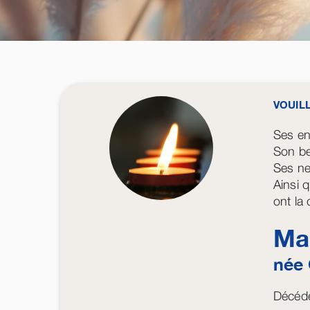
VOUIL
Ses enf
Son be
Ses ne
Ainsi q
ont la
Ma
née
Décédé