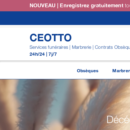
Passer
NOUVEAU | Enregistrez gratuitement
to
au
contenu
CEOTTO
Services funéraires | Marbrerie | Contrats Obsèq
24h/24 | 7j/7
Obsèques
Marbrer
Décéd