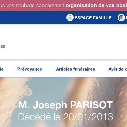
organisation de vos ob
us vos souhaits concernant l'
ESPACE FAMILLE
ues
ie
Prévoyance
Articles funéraires
Avis de 
M. Joseph
PARISOT
Décédé le 20/01/2013