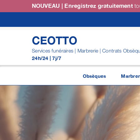
Passer
NOUVEAU | Enregistrez gratuitement
to
au
contenu
CEOTTO
Services funéraires | Marbrerie | Contrats Obsèq
24h/24 | 7j/7
Obsèques
Marbrer