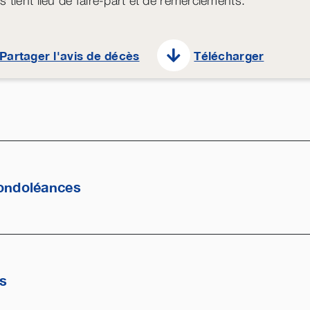
s tient lieu de faire-part et de remerciements.
Partager l'avis de décès
Télécharger
ondoléances
es