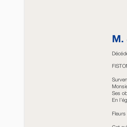
M.
Décédé
FISTO
Surven
Monsie
Ses ob
En l’é
Fleurs