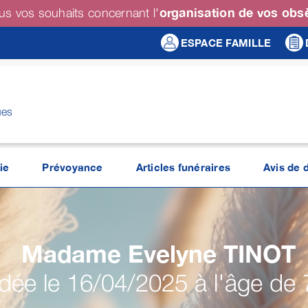
organisation de vos ob
us vos souhaits concernant l'
ESPACE FAMILLE
ues
ie
Prévoyance
Articles funéraires
Avis de 
Madame Evelyne
TINOT
ée le 16/04/2025 à l'âge de 