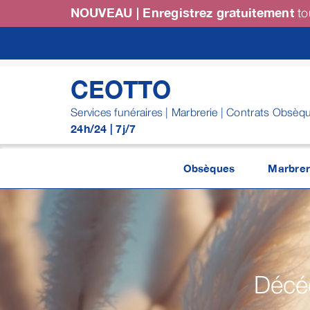
Passer
NOUVEAU | Enregistrez gratuitement
to
au
contenu
CEOTTO
Services funéraires | Marbrerie | Contrats Obsèq
24h/24 | 7j/7
Obsèques
Marbrer
Décéd