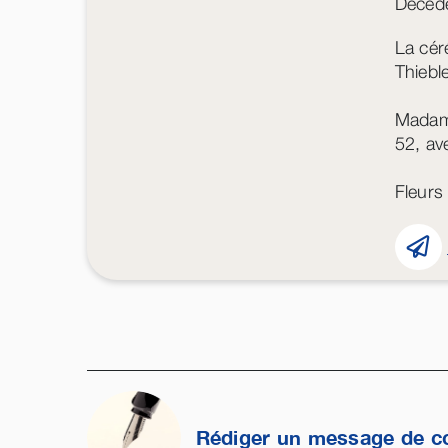
Décédé
La cér
Thiebl
Madame
52, av
Fleurs
Rédiger un message de c