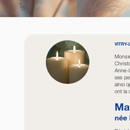
VITRY
Monsie
Christ
Anne-L
ses pe
ainsi q
ont la
Ma
née