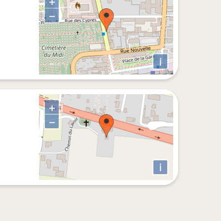
+
−
i
+
−
i